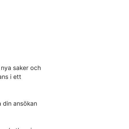
g nya saker och
ns i ett
a din ansökan