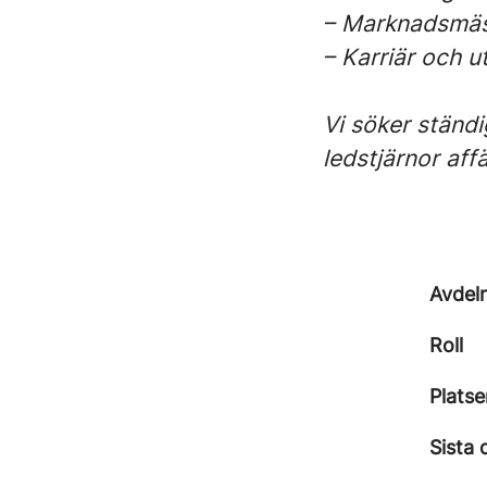
– Marknadsmäs
– Karriär och u
Vi söker ständi
ledstjärnor af
Avdel
Roll
Platse
Sista 