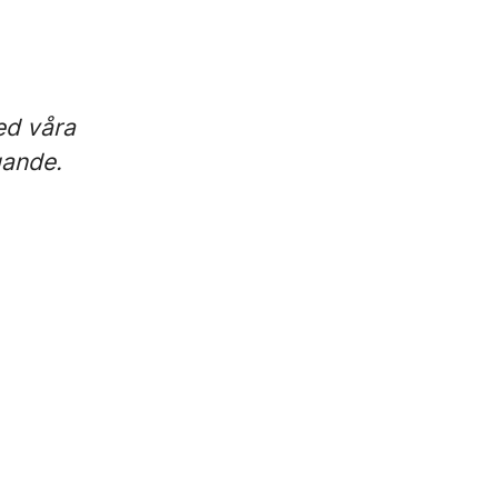
ed våra
gande.