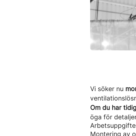
Vi söker nu
mon
ventilationslös
Om du har tidi
öga för detalje
Arbetsuppgifte
Montering av o