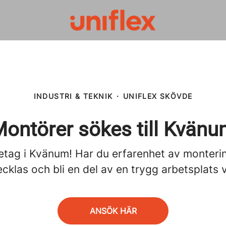
INDUSTRI & TEKNIK
·
UNIFLEX SKÖVDE
ontörer sökes till Kvän
etag i Kvänum! Har du erfarenhet av montering
cklas och bli en del av en trygg arbetsplats v
ANSÖK HÄR