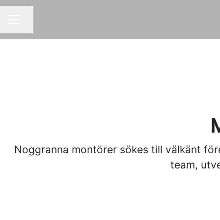
Dela sidan
KARRIÄRMENY
M
Noggranna montörer sökes till välkänt för
team, utve