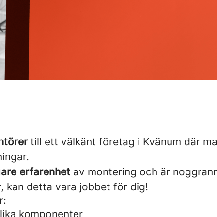
törer
till ett välkänt företag i Kvänum där ma
ningar.
gare erfarenhet
av montering och är noggrann
r, kan detta vara jobbet för dig!
r:
lika komponenter