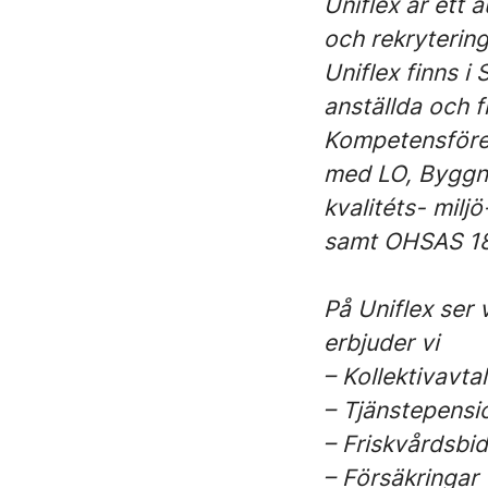
Uniflex är ett
och rekrytering
Uniflex finns i
anställda och f
Kompetensföret
med LO, Byggna
kvalitéts- milj
samt OHSAS 18
På Uniflex ser 
erbjuder vi
– Kollektivavtal
– Tjänstepensi
– Friskvårdsbi
– Försäkringar