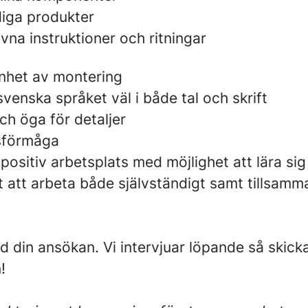
diga produkter
ivna instruktioner och ritningar
enhet av montering
venska språket väl i både tal och skrift
h öga för detaljer
sförmåga
positiv arbetsplats med möjlighet att lära si
t att arbeta både självständigt samt tillsamma
din ansökan. Vi intervjuar löpande så skick
!