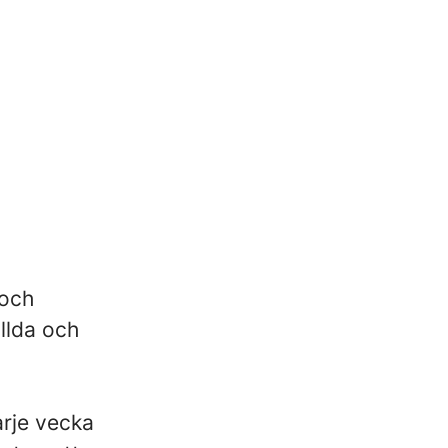
 och
ällda och
arje vecka