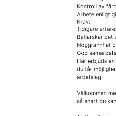
Kontroll av fär
Arbete enligt g
Krav:
Tidigare erfar
Behärskar det s
Noggrannhet oc
God samarbet
Här erbjuds en 
du får möjlighe
arbetslag.
Välkommen med 
så snart du kan