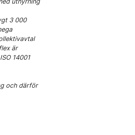
med uthyrning
rygt 3 000
lmega
llektivavtal
lex är
, ISO 14001
ng och därför