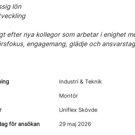
sig lön
tveckling
gt efter nya kollegor som arbetar i enighet m
färsfokus, engagemang, glädje och ansvarsta
ning
Industri & Teknik
Montör
r
Uniflex Skövde
dag för ansökan
29 maj 2026