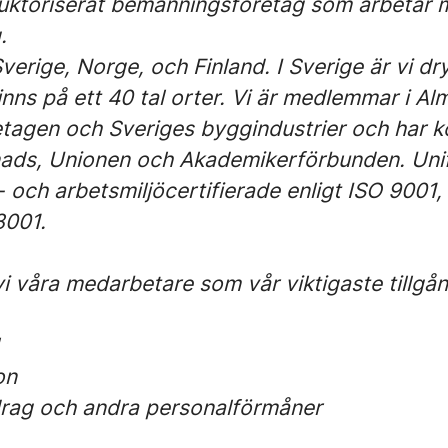
 auktoriserat bemanningsföretag som arbetar 
.
 Sverige, Norge, och Finland. I Sverige är vi d
inns på ett 40 tal orter. Vi är medlemmar i A
agen och Sveriges byggindustrier och har ko
ds, Unionen och Akademikerförbunden. Unif
ö- och arbetsmiljöcertifierade enligt ISO 9001
001.
vi våra medarbetare som vår viktigaste tillgå
on
drag och andra personalförmåner