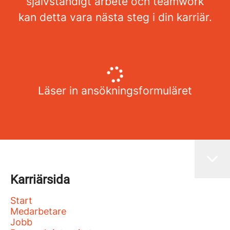
självständigt arbete och teamwork
kan detta vara nästa steg i din karriär.
Läser in ansökningsformuläret
Karriärsida
Start
Medarbetare
Jobb