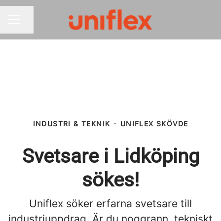
Dela sidan
KARRIÄRMENY
INDUSTRI & TEKNIK
·
UNIFLEX SKÖVDE
Svetsare i Lidköping
sökes!
Uniflex söker erfarna svetsare till
industriuppdrag. Är du noggrann, tekniskt