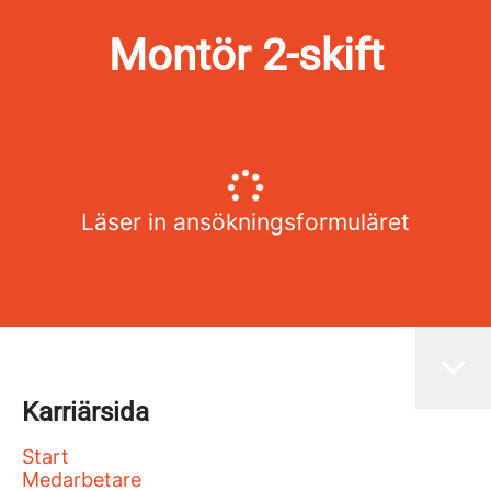
Montör 2-skift
Läser in ansökningsformuläret
Karriärsida
Start
Medarbetare