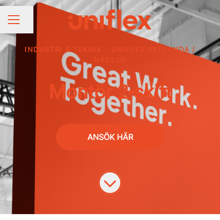
Dela sidan
KARRIÄRMENY
INDUSTRI & TEKNIK
·
UNIFLEX VETLANDA /
NÄSSJÖ
Montör 2-skift
ANSÖK HÄR