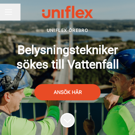
Dela sidan
KARRIÄRMENY
UNIFLEX ÖREBRO
Belysningstekniker
sökes till Vattenfall
ANSÖK HÄR