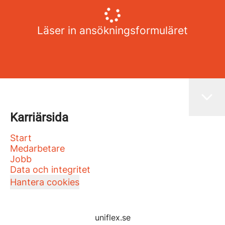
Läser in ansökningsformuläret
Karriärsida
Start
Medarbetare
Jobb
Data och integritet
Hantera cookies
uniflex.se