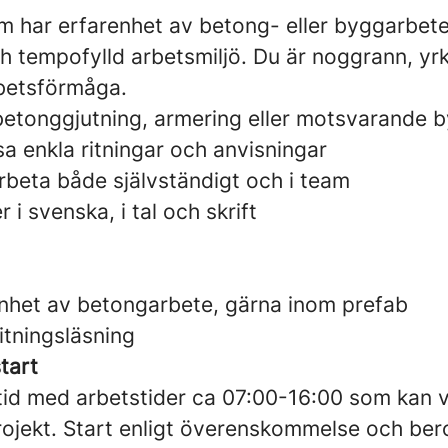
om har erfarenhet av betong- eller byggarbet
ch tempofylld arbetsmiljö. Du är noggrann, yr
betsförmåga.
betonggjutning, armering eller motsvarande 
a enkla ritningar och anvisningar
rbeta både självständigt och i team
i svenska, i tal och skrift
enhet av betongarbete, gärna inom prefab
itningsläsning
tart
ltid med arbetstider ca 07:00-16:00 som kan v
ojekt. Start enligt överenskommelse och be