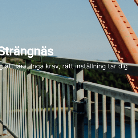
 Strängnäs
tt lära. Inga krav, rätt inställning tar dig