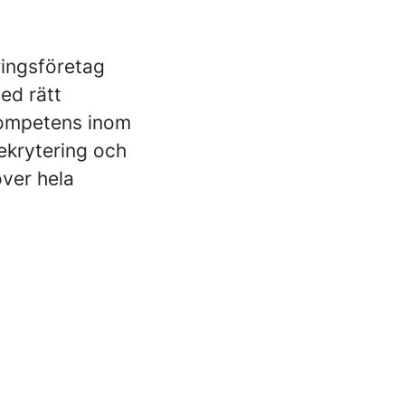
ringsföretag
ed rätt
 kompetens inom
ekrytering och
ver hela