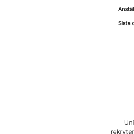
Anstä
Sista 
Uni
rekryter