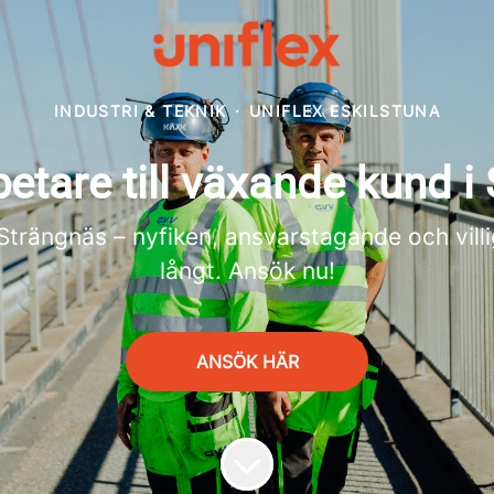
INDUSTRI & TEKNIK
·
UNIFLEX ESKILSTUNA
etare till växande kund i
rängnäs – nyfiken, ansvarstagande och villig a
långt. Ansök nu!
ANSÖK HÄR