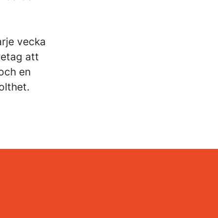
arje vecka
retag att
 och en
lthet.