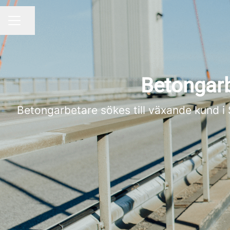
Dela sidan
KARRIÄRMENY
Betongarb
Betongarbetare sökes till växande kund i St