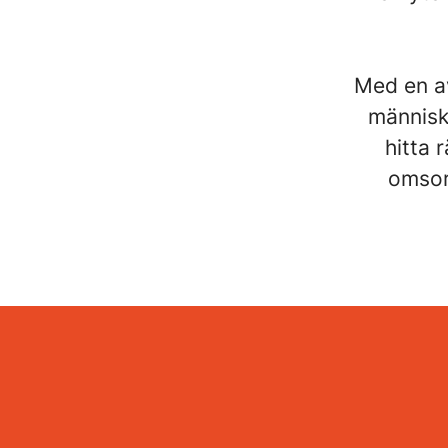
Med en av
människo
hitta 
omsor