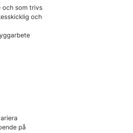
e och som trivs
kesskicklig och
byggarbete
ariera
roende på