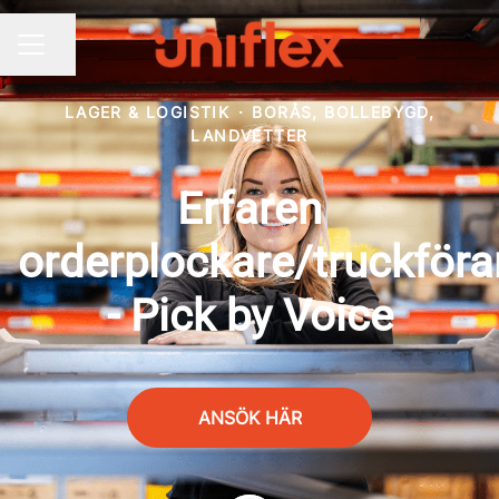
Dela sidan
KARRIÄRMENY
LAGER & LOGISTIK
·
BORÅS, BOLLEBYGD,
LANDVETTER
Erfaren
orderplockare/truckföra
- Pick by Voice
ANSÖK HÄR