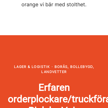
orange vi bär med stolthet.
LAGER & LOGISTIK
·
BORÅS, BOLLEBYGD,
LANDVETTER
Erfaren
orderplockare/truckför