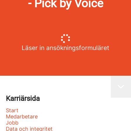
- Pick by Voice
Läser in ansökningsformuläret
Karriärsida
Start
Medarbetare
Jobb
Data och integritet