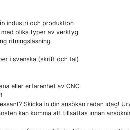
ån industri och produktion
 med olika typer av verktyg
ng ritningsläsning
r i svenska (skrift och tal)
na eller erfarenhet av CNC
B
ressant? Skicka in din ansökan redan idag! Ur
änsten kan komma att tillsättas innan ansökni