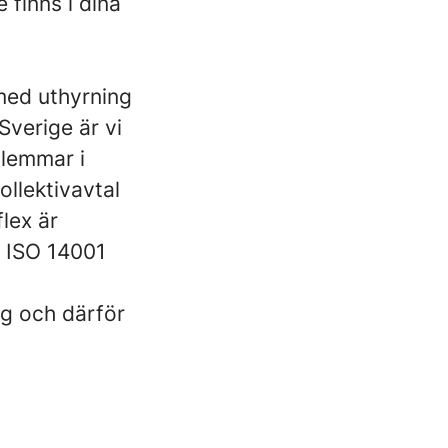
finns i dina
med uthyrning
Sverige är vi
dlemmar i
llektivavtal
lex är
, ISO 14001
ng och därför