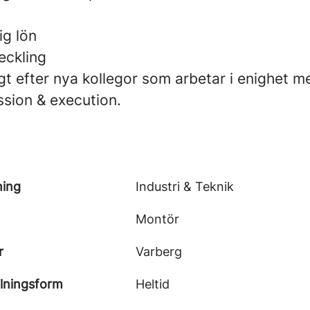
g lön
eckling
gt efter nya kollegor som arbetar i enighet m
ssion & execution.
ning
Industri & Teknik
Montör
r
Varberg
llningsform
Heltid