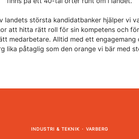
finns på ett 40-tal orter runt om i landet.
 landets största kandidatbanker hjälper vi v
r att hitta rätt roll för sin kompetens och fö
rätt medarbetare. Alltid med ett engagemang
g lika påtaglig som den orange vi bär med sto
INDUSTRI & TEKNIK
·
VARBERG