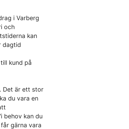
drag i Varberg
ri och
etstiderna kan
r dagtid
till kund på
 Det är ett stor
ska du vara en
att
Vi behov kan du
u får gärna vara