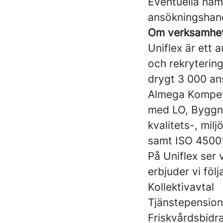
Eventuella nam
ansökningshand
Om verksamhe
Uniflex är ett
och rekrytering
drygt 3 000 ans
Almega Kompete
med LO, Byggna
kvalitets-, mil
samt ISO 4500
På Uniflex ser 
erbjuder vi följ
Kollektivavtal
Tjänstepension
Friskvårdsbidr