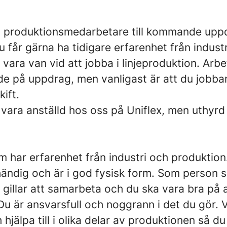
nu produktionsmedarbetare till kommande upp
får gärna ha tidigare erfarenhet från indust
vara van vid att jobba i linjeproduktion. Arb
de på uppdrag, men vanligast är att du jobba
kift.
ara anställd hos oss på Uniflex, men uthyrd 
m har erfarenhet från industri och produktion.
händig och är i god fysisk form. Som person 
gillar att samarbeta och du ska vara bra på 
u är ansvarsfull och noggrann i det du gör. 
 hjälpa till i olika delar av produktionen så d