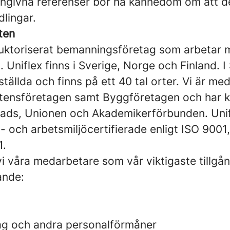
ngivna referenser bör ha kännedom om att de 
lingar.
ten
 auktoriserat bemanningsföretag som arbetar 
. Uniflex finns i Sverige, Norge och Finland. I 
tällda och finns på ett 40 tal orter. Vi är me
nsföretagen samt Byggföretagen och har ko
ds, Unionen och Akademikerförbunden. Unif
jö- och arbetsmiljöcertifierade enligt ISO 9001
1.
vi våra medarbetare som vår viktigaste tillgå
ande:
ag och andra personalförmåner