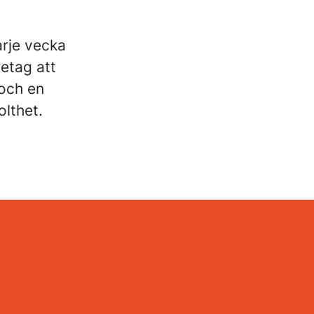
arje vecka
retag att
 och en
lthet.