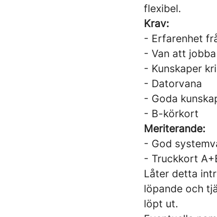
flexibel.
Krav:
- Erfarenhet fr
- Van att jobba
- Kunskaper kri
- Datorvana
- Goda kunskape
- B-körkort
Meriterande:
- God systemva
- Truckkort A+
Låter detta int
löpande och tj
löpt ut.