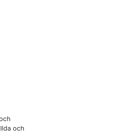
 och
ällda och