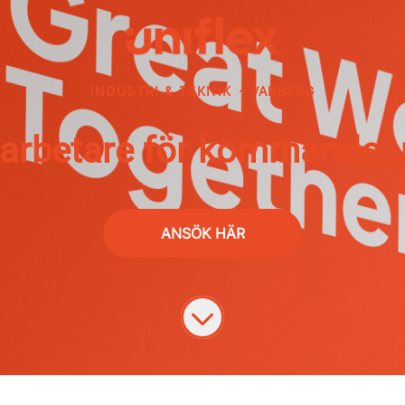
INDUSTRI & TEKNIK
·
VARBERG
rbetare för kommande u
ANSÖK HÄR