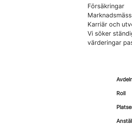
Försäkringar
Marknadsmässi
Karriär och utv
Vi söker ständi
värderingar pa
Avdel
Roll
Platse
Anstä