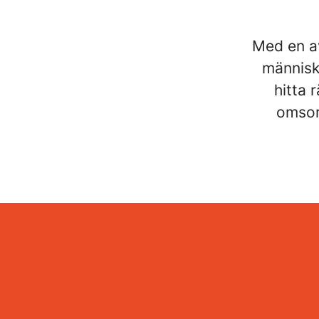
Med en av
människo
hitta 
omsor