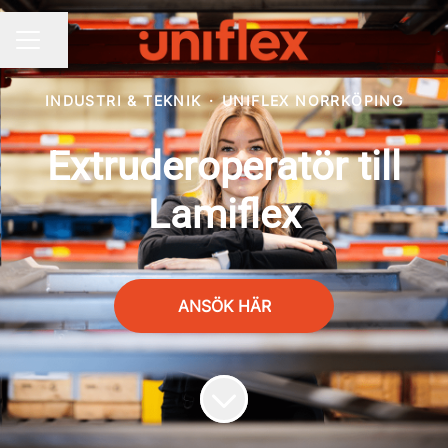
Dela sidan
KARRIÄRMENY
INDUSTRI & TEKNIK
·
UNIFLEX NORRKÖPING
Extruderoperatör till
Lamiflex
ANSÖK HÄR