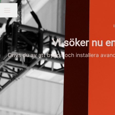
Dela sidan
KARRIÄRMENY
Vi söker nu e
Drivs du av att bygga och installera avan