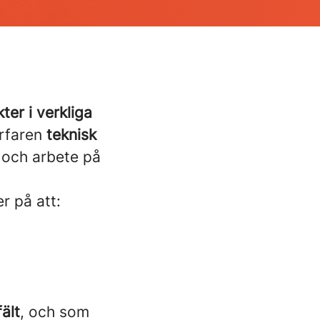
er i verkliga
erfaren
teknisk
 och arbete på
r på att:
ält
, och som