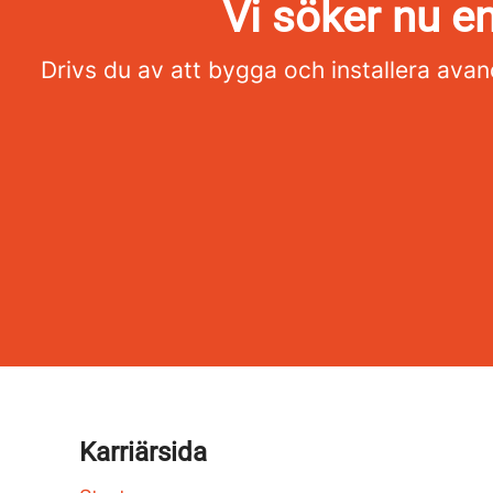
Vi söker nu e
Drivs du av att bygga och installera ava
Karriärsida