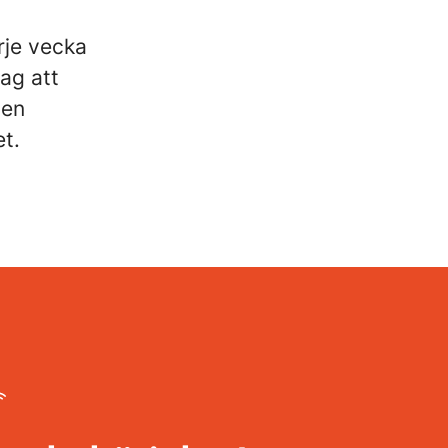
rje vecka
tag att
 en
t.