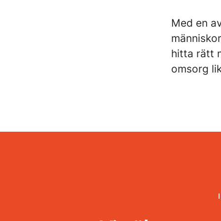
Med en av 
människor 
hitta rät
omsorg li