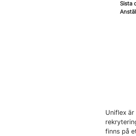
Sista 
Anstäl
Uniflex ä
rekryterin
finns på e