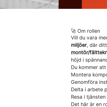
🚀 Om rollen
Vill du vara m
miljöer
, där di
montör/fälttekn
höjd i spännand
Du kommer att a
Montera kompon
Genomföra inst
Delta i arbete 
Resa i tjänsten
Det här är en r