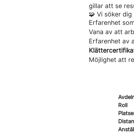
gillar att se re
🧩 Vi söker dig
Erfarenhet so
Vana av att ar
Erfarenhet av a
Klättercertifika
Möjlighet att re
Avdel
Roll
Platse
Dista
Anstä