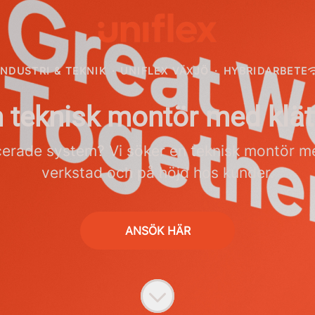
INDUSTRI & TEKNIK
·
UNIFLEX VÄXJÖ
·
HYBRIDARBETE
n teknisk montör med klät
cerade system? Vi söker en teknisk montör me
verkstad och på höjd hos kunder.
ANSÖK HÄR