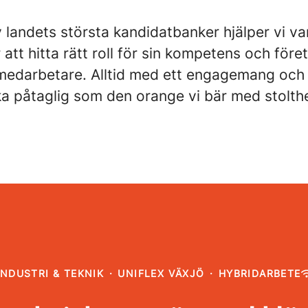
landets största kandidatbanker hjälper vi va
att hitta rätt roll för sin kompetens och före
t medarbetare. Alltid med ett engagemang och
ka påtaglig som den orange vi bär med stolthe
INDUSTRI & TEKNIK
·
UNIFLEX VÄXJÖ
·
HYBRIDARBETE