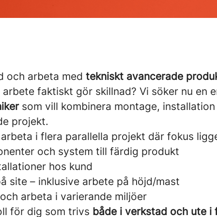
ed och arbeta med
tekniskt avancerade produkt
tt arbete faktiskt gör skillnad? Vi söker nu en 
iker
som vill kombinera montage, installation
e projekt.
rbeta i flera parallella projekt där fokus ligge
enter och system till färdig produkt
allationer hos kund
på site – inklusive arbete på höjd/mast
 och arbeta i varierande miljöer
oll för dig som trivs
både i verkstad och ute i f