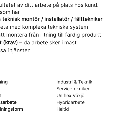
sultatet av ditt arbete på plats hos kund.
 som har
m
teknisk montör / installatör / fälttekniker
beta med komplexa tekniska system
tt montera från ritning till färdig produkt
t (krav)
– då arbete sker i mast
sa i tjänsten
ning
Industri & Teknik
Servicetekniker
r
Uniflex Växjö
nsarbete
Hybridarbete
llningsform
Heltid