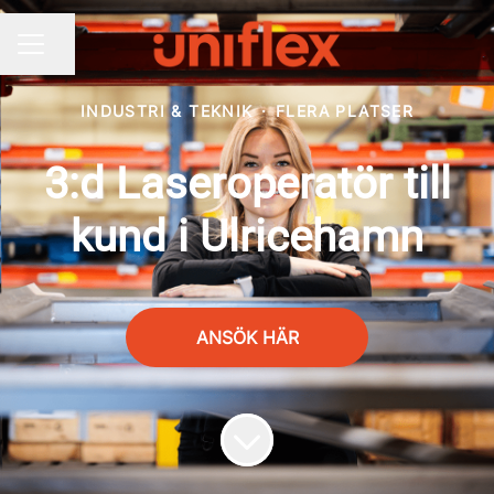
Dela sidan
KARRIÄRMENY
INDUSTRI & TEKNIK
·
FLERA PLATSER
3:d Laseroperatör till
kund i Ulricehamn
ANSÖK HÄR