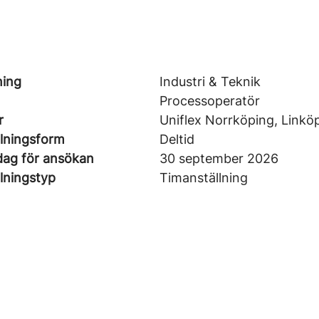
ning
Industri & Teknik
Processoperatör
r
Uniflex Norrköping, Linkö
llningsform
Deltid
dag för ansökan
30 september 2026
lningstyp
Timanställning