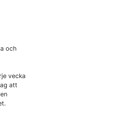
da och
rje vecka
tag att
 en
t.