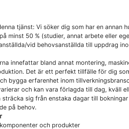
denna tjänst: Vi söker dig som har en annan h
på minst 50 % (studier, annat arbete eller ege
anställda/vid behovsanställda till uppdrag ino
rna innefattar bland annat montering, maski
uktion. Det är ett perfekt tillfälle för dig som 
 och bygga erfarenhet inom tillverkningsbrans
rierar och kan vara förlagda till dag, kväll ell
träcka sig från enstaka dagar till bokningar 
de på behov.
r
 komponenter och produkter