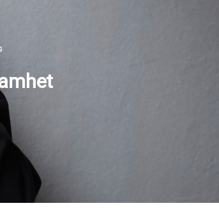
G
ksamhet