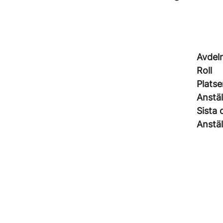
Avdel
Roll
Platse
Anstä
Sista 
Anstäl