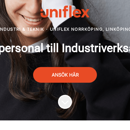
INDUSTRI & TEKNIK
·
UNIFLEX NORRKÖPING, LINKÖPIN
personal till Industriver
ANSÖK HÄR