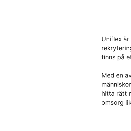
Uniflex ä
rekryterin
finns på e
Med en av 
människor 
hitta rät
omsorg li