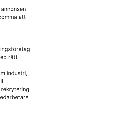
Då annonsen
 komma att
ringsföretag
ed rätt
m industri,
ll
rekrytering
medarbetare