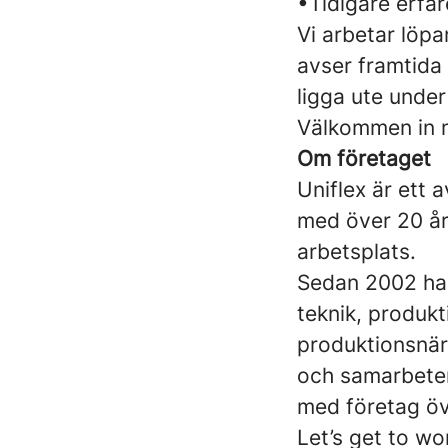
•Tidigare erfar
Vi arbetar löpa
avser framtida
ligga ute under
Välkommen in 
Om företaget
Uniflex är ett
med över 20 år
arbetsplats.
Sedan 2002 har 
teknik, produkti
produktionsnär
och samarbeten
med företag öv
Let’s get to wo