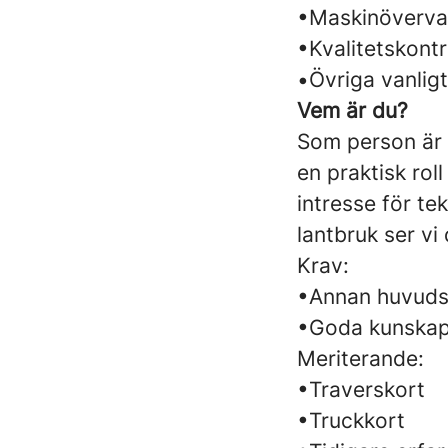
•Maskinövervak
•Kvalitetskontr
•Övriga vanlig
Vem är du?
Som person är d
en praktisk roll
intresse för te
lantbruk ser vi
Krav:
•Annan huvudsa
•Goda kunskap
Meriterande:
•Traverskort
•Truckkort