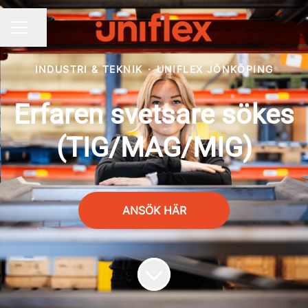
Dela sidan
KARRIÄRMENY
INDUSTRI & TEKNIK
·
UNIFLEX JÖNKÖPING
Erfaren svetsare sökes
(TIG/MAG/MIG)
ANSÖK HÄR