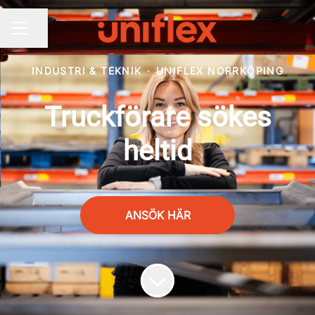
Dela sidan
KARRIÄRMENY
INDUSTRI & TEKNIK
·
UNIFLEX NORRKÖPING
Truckförare sökes
heltid
ANSÖK HÄR