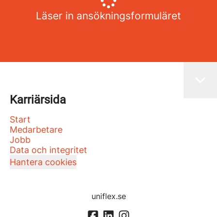
Läser in ansökningsformuläret
Karriärsida
Start
Medarbetare
Jobb
Data och integritet
Hantera cookies
uniflex.se